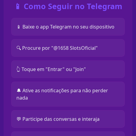
📱 Como Seguir no Telegram
📱 Baixe o app Telegram no seu dispositivo
🔍 Procure por "@1658 SlotsOficial"
👆 Toque em "Entrar" ou "Join"
🔔 Ative as notificações para não perder
nada
💬 Participe das conversas e interaja