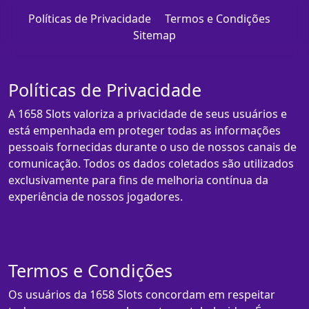
Políticas de Privacidade
Termos e Condições
Sitemap
Políticas de Privacidade
A 1658 Slots valoriza a privacidade de seus usuários e
está empenhada em proteger todas as informações
pessoais fornecidas durante o uso de nossos canais de
comunicação. Todos os dados coletados são utilizados
exclusivamente para fins de melhoria contínua da
experiência de nossos jogadores.
Termos e Condições
Os usuários da 1658 Slots concordam em respeitar