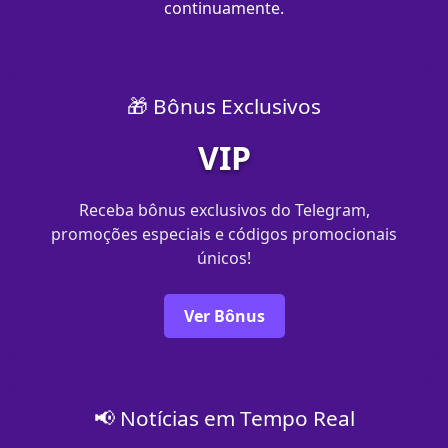
continuamente.
🎁 Bônus Exclusivos
VIP
Receba bônus exclusivos do Telegram,
promoções especiais e códigos promocionais
únicos!
Ver Bônus
📢 Notícias em Tempo Real