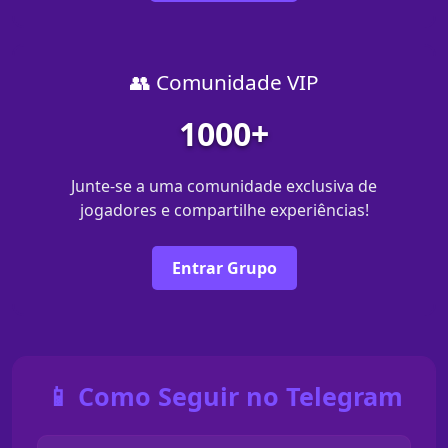
👥 Comunidade VIP
1000+
Junte-se a uma comunidade exclusiva de
jogadores e compartilhe experiências!
Entrar Grupo
📱 Como Seguir no Telegram