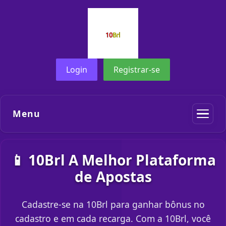
Login
Registrar-se
Menu
📱 10Brl A Melhor Plataforma
de Apostas
Cadastre-se na 10Brl para ganhar bônus no
cadastro e em cada recarga. Com a 10Brl, você