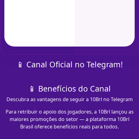
📱 Canal Oficial no Telegram!
📱 Benefícios do Canal
Descubra as vantagens de seguir a 10Brl no Telegram
Para retribuir o apoio dos jogadores, a 10Brl lançou as
maiores promoções do setor — a plataforma 10Brl
Brasil oferece benefícios reais para todos.