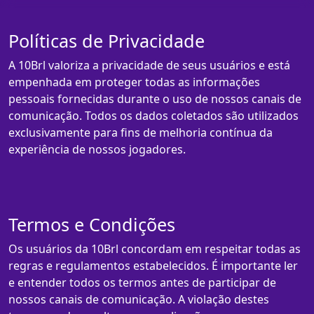
Políticas de Privacidade
A 10Brl valoriza a privacidade de seus usuários e está
empenhada em proteger todas as informações
pessoais fornecidas durante o uso de nossos canais de
comunicação. Todos os dados coletados são utilizados
exclusivamente para fins de melhoria contínua da
experiência de nossos jogadores.
Termos e Condições
Os usuários da 10Brl concordam em respeitar todas as
regras e regulamentos estabelecidos. É importante ler
e entender todos os termos antes de participar de
nossos canais de comunicação. A violação destes