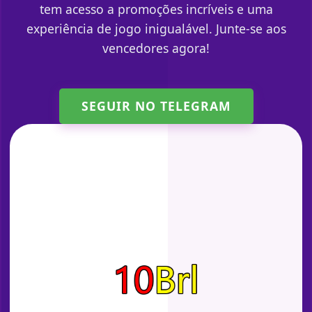
tem acesso a promoções incríveis e uma
experiência de jogo inigualável. Junte-se aos
vencedores agora!
SEGUIR NO TELEGRAM