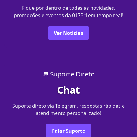
Fique por dentro de todas as novidades,
promoções e eventos da 017Brl em tempo real!
Ver Notícias
💬 Suporte Direto
Chat
Suporte direto via Telegram, respostas rápidas e
atendimento personalizado!
Falar Suporte