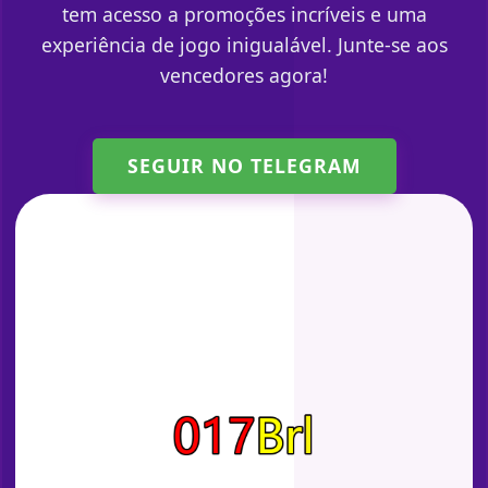
tem acesso a promoções incríveis e uma
experiência de jogo inigualável. Junte-se aos
vencedores agora!
SEGUIR NO TELEGRAM