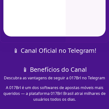
📱 Canal Oficial no Telegram!
📱 Benefícios do Canal
Descubra as vantagens de seguir a 017Brl no Telegram
A 017Brl é um dos softwares de apostas móveis mais
queridos — a plataforma 017Brl Brasil atrai milhares de
usuários todos os dias.