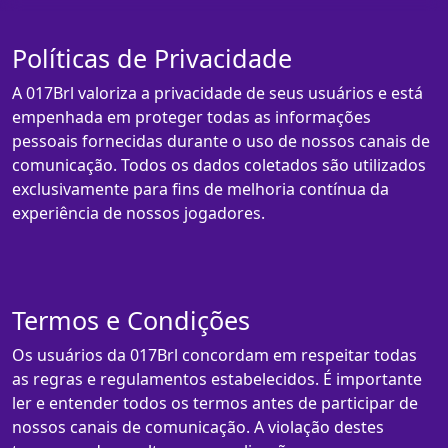
Políticas de Privacidade
A 017Brl valoriza a privacidade de seus usuários e está
empenhada em proteger todas as informações
pessoais fornecidas durante o uso de nossos canais de
comunicação. Todos os dados coletados são utilizados
exclusivamente para fins de melhoria contínua da
experiência de nossos jogadores.
Termos e Condições
Os usuários da 017Brl concordam em respeitar todas
as regras e regulamentos estabelecidos. É importante
ler e entender todos os termos antes de participar de
nossos canais de comunicação. A violação destes