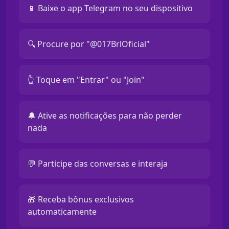
📱 Baixe o app Telegram no seu dispositivo
🔍 Procure por "@017BrlOficial"
👆 Toque em "Entrar" ou "Join"
🔔 Ative as notificações para não perder
nada
💬 Participe das conversas e interaja
🎁 Receba bônus exclusivos
automaticamente