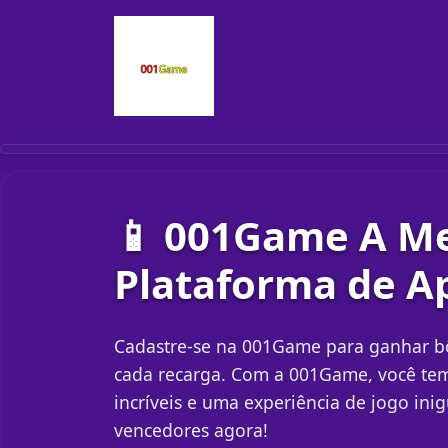
📱 001Game A M
Plataforma de A
Cadastre-se na 001Game para ganhar b
cada recarga. Com a 001Game, você te
incríveis e uma experiência de jogo inig
vencedores agora!