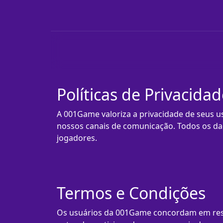
Políticas de Privacida
A 001Game valoriza a privacidade de seus 
nossos canais de comunicação. Todos os dad
jogadores.
Termos e Condições
Os usuários da 001Game concordam em respe