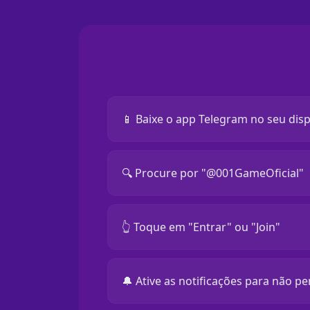
📱 Baixe o app Telegram no seu disp
🔍 Procure por "@001GameOficial"
👆 Toque em "Entrar" ou "Join"
🔔 Ative as notificações para não p