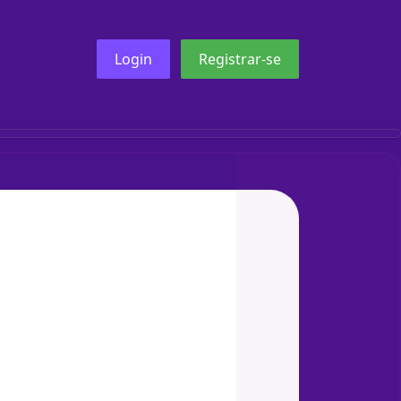
Login
Registrar-se