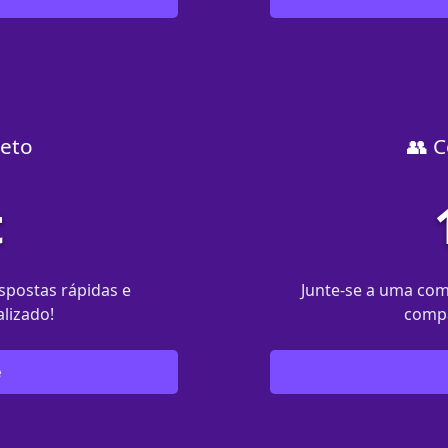
reto
👥 
t
espostas rápidas e
Junte-se a uma com
lizado!
compa
e