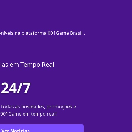
níveis na plataforma 001Game Brasil .
cias em Tempo Real
24/7
e todas as novidades, promoções e
 001Game em tempo real!
Ver Notícias