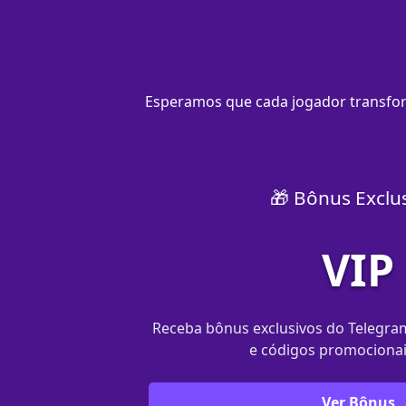
Esperamos que cada jogador transform
🎁 Bônus Exclu
VIP
Receba bônus exclusivos do Telegra
e códigos promocionai
Ver Bônus