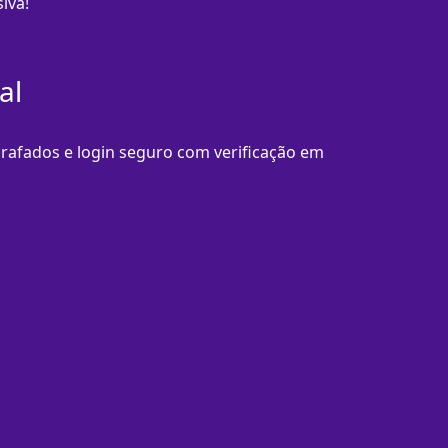
iva!
al
grafados e login seguro com verificação em