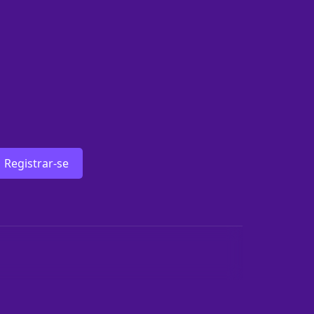
Registrar-se