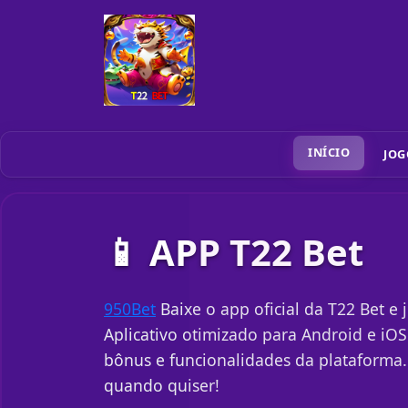
INÍCIO
JOG
📱 APP T22 Bet
950Bet
Baixe o app oficial da T22 Bet e
Aplicativo otimizado para Android e iOS
bônus e funcionalidades da plataforma.
quando quiser!