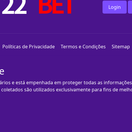
Login
Políticas de Privacidade
Termos e Condições
Sitemap
de
suários e está empenhada em proteger todas as informações
 coletados são utilizados exclusivamente para fins de melh