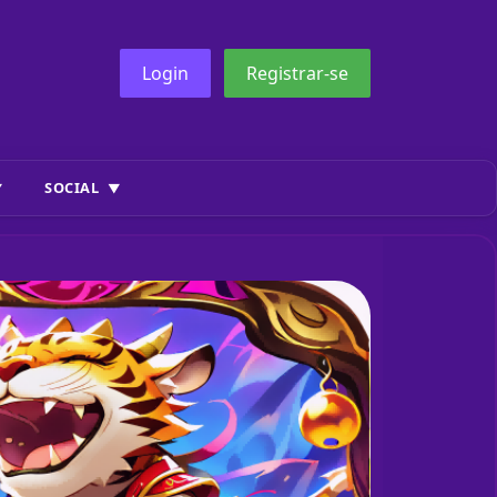
Login
Registrar-se
SOCIAL